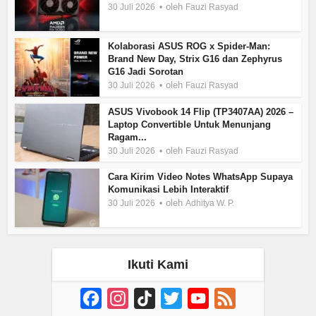
oleh
30 Juli 2026
Fauzi Rasyad
Kolaborasi ASUS ROG x Spider-Man:
Brand New Day, Strix G16 dan Zephyrus
G16 Jadi Sorotan
oleh
30 Juli 2026
Fauzi Rasyad
ASUS Vivobook 14 Flip (TP3407AA) 2026 –
Laptop Convertible Untuk Menunjang
Ragam...
oleh
30 Juli 2026
Fauzi Rasyad
Cara Kirim Video Notes WhatsApp Supaya
Komunikasi Lebih Interaktif
oleh
30 Juli 2026
Adhitya W. P.
Ikuti Kami
Facebook
Instagram
TikTok
Twitter
YouTube
Feed