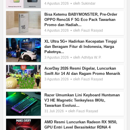
oleh
4 Agustus 2026
Sukindar
Bisa Ketemu BABYMONSTER, Pre-Order
OPPO Reno16 F 5G Eco Pack Tawarkan
Promo dan Hadiah...
oleh
4 Agustus 2026
Fauzi Rasyad
XL Ultra 5G+ Hadirkan Kecepatan Tinggi
dan Beragam Fitur di Indonesia, Harga
Paketnya...
oleh
3 Agustus 2026
Adhitya W. P.
AcerDay 2026 Resmi Digelar, Luncurkan
Swift Air 14 AI dan Ragam Promo Menarik
oleh
3 Agustus 2026
Fauzi Rasyad
Razer Umumkan Lini Keyboard Huntsman
V3 HE Magnetic Tenkeyless 8KHz,
Tawarkan Evolusi...
oleh
31 Juli 2026
Fauzi Rasyad
AMD Resmi Luncurkan Radeon RX 9050,
GPU Entri Level Berasitektur RDNA 4