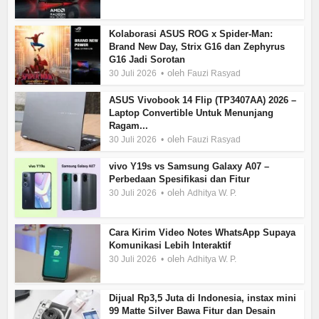
Kolaborasi ASUS ROG x Spider-Man:
Brand New Day, Strix G16 dan Zephyrus
G16 Jadi Sorotan
oleh
30 Juli 2026
Fauzi Rasyad
ASUS Vivobook 14 Flip (TP3407AA) 2026 –
Laptop Convertible Untuk Menunjang
Ragam...
oleh
30 Juli 2026
Fauzi Rasyad
vivo Y19s vs Samsung Galaxy A07 –
Perbedaan Spesifikasi dan Fitur
oleh
30 Juli 2026
Adhitya W. P.
Cara Kirim Video Notes WhatsApp Supaya
Komunikasi Lebih Interaktif
oleh
30 Juli 2026
Adhitya W. P.
Dijual Rp3,5 Juta di Indonesia, instax mini
99 Matte Silver Bawa Fitur dan Desain