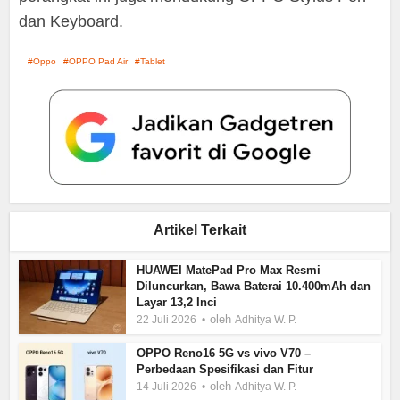
dan Keyboard.
Oppo
OPPO Pad Air
Tablet
Artikel Terkait
HUAWEI MatePad Pro Max Resmi
Diluncurkan, Bawa Baterai 10.400mAh dan
Layar 13,2 Inci
oleh
22 Juli 2026
Adhitya W. P.
OPPO Reno16 5G vs vivo V70 –
Perbedaan Spesifikasi dan Fitur
oleh
14 Juli 2026
Adhitya W. P.