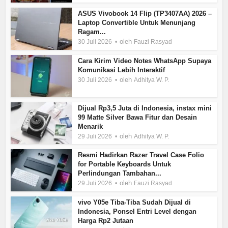
ASUS Vivobook 14 Flip (TP3407AA) 2026 –
Laptop Convertible Untuk Menunjang
Ragam...
oleh
30 Juli 2026
Fauzi Rasyad
Cara Kirim Video Notes WhatsApp Supaya
Komunikasi Lebih Interaktif
oleh
30 Juli 2026
Adhitya W. P.
Dijual Rp3,5 Juta di Indonesia, instax mini
99 Matte Silver Bawa Fitur dan Desain
Menarik
oleh
29 Juli 2026
Adhitya W. P.
Resmi Hadirkan Razer Travel Case Folio
for Portable Keyboards Untuk
Perlindungan Tambahan...
oleh
29 Juli 2026
Fauzi Rasyad
vivo Y05e Tiba-Tiba Sudah Dijual di
Indonesia, Ponsel Entri Level dengan
Harga Rp2 Jutaan