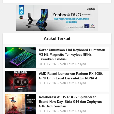
Artikel Terkait
Razer Umumkan Lini Keyboard Huntsman
V3 HE Magnetic Tenkeyless 8KHz,
Tawarkan Evolusi...
oleh
31 Juli 2026
Fauzi Rasyad
AMD Resmi Luncurkan Radeon RX 9050,
GPU Entri Level Berasitektur RDNA 4
oleh
30 Juli 2026
Fauzi Rasyad
Kolaborasi ASUS ROG x Spider-Man:
Brand New Day, Strix G16 dan Zephyrus
G16 Jadi Sorotan
oleh
30 Juli 2026
Fauzi Rasyad