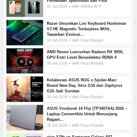
Perbedaan Spesifikasi dan Fitur
oleh
31 Juli 2026
Adhitya W. P.
Razer Umumkan Lini Keyboard Huntsman
V3 HE Magnetic Tenkeyless 8KHz,
Tawarkan Evolusi...
oleh
31 Juli 2026
Fauzi Rasyad
AMD Resmi Luncurkan Radeon RX 9050,
GPU Entri Level Berasitektur RDNA 4
oleh
30 Juli 2026
Fauzi Rasyad
Kolaborasi ASUS ROG x Spider-Man:
Brand New Day, Strix G16 dan Zephyrus
G16 Jadi Sorotan
oleh
30 Juli 2026
Fauzi Rasyad
ASUS Vivobook 14 Flip (TP3407AA) 2026 –
Laptop Convertible Untuk Menunjang
Ragam...
oleh
30 Juli 2026
Fauzi Rasyad
vivo Y19s vs Samsung Galaxy A07 –