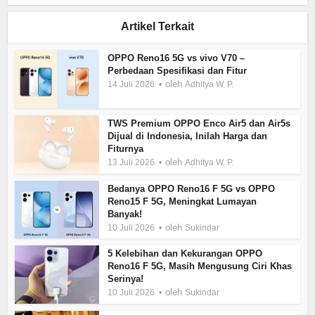
Artikel Terkait
OPPO Reno16 5G vs vivo V70 –
Perbedaan Spesifikasi dan Fitur
oleh
14 Juli 2026
Adhitya W. P.
TWS Premium OPPO Enco Air5 dan Air5s
Dijual di Indonesia, Inilah Harga dan
Fiturnya
oleh
13 Juli 2026
Adhitya W. P.
Bedanya OPPO Reno16 F 5G vs OPPO
Reno15 F 5G, Meningkat Lumayan
Banyak!
oleh
10 Juli 2026
Sukindar
5 Kelebihan dan Kekurangan OPPO
Reno16 F 5G, Masih Mengusung Ciri Khas
Serinya!
oleh
10 Juli 2026
Sukindar