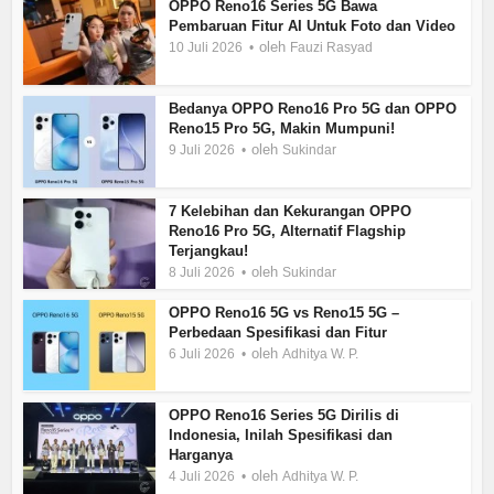
OPPO Reno16 Series 5G Bawa
Pembaruan Fitur AI Untuk Foto dan Video
oleh
10 Juli 2026
Fauzi Rasyad
Bedanya OPPO Reno16 Pro 5G dan OPPO
Reno15 Pro 5G, Makin Mumpuni!
oleh
9 Juli 2026
Sukindar
7 Kelebihan dan Kekurangan OPPO
Reno16 Pro 5G, Alternatif Flagship
Terjangkau!
oleh
8 Juli 2026
Sukindar
OPPO Reno16 5G vs Reno15 5G –
Perbedaan Spesifikasi dan Fitur
oleh
6 Juli 2026
Adhitya W. P.
OPPO Reno16 Series 5G Dirilis di
Indonesia, Inilah Spesifikasi dan
Harganya
oleh
4 Juli 2026
Adhitya W. P.