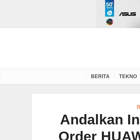
BERITA
TEKNO
B
Andalkan In
Order HUAW