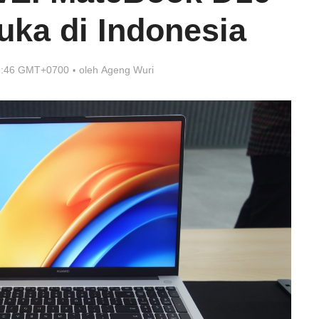
uka di Indonesia
18:46 GMT+0700
oleh
Ageng Wuri