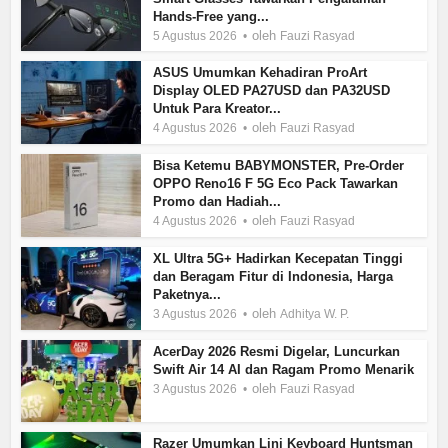
Hands-Free yang...
oleh
5 Agustus 2026
Fauzi Rasyad
ASUS Umumkan Kehadiran ProArt
Display OLED PA27USD dan PA32USD
Untuk Para Kreator...
oleh
4 Agustus 2026
Fauzi Rasyad
Bisa Ketemu BABYMONSTER, Pre-Order
OPPO Reno16 F 5G Eco Pack Tawarkan
Promo dan Hadiah...
oleh
4 Agustus 2026
Fauzi Rasyad
XL Ultra 5G+ Hadirkan Kecepatan Tinggi
dan Beragam Fitur di Indonesia, Harga
Paketnya...
oleh
3 Agustus 2026
Adhitya W. P.
AcerDay 2026 Resmi Digelar, Luncurkan
Swift Air 14 AI dan Ragam Promo Menarik
oleh
3 Agustus 2026
Fauzi Rasyad
Razer Umumkan Lini Keyboard Huntsman