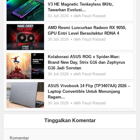
V3 HE Magnetic Tenkeyless 8KHz,
Tawarkan Evolusi...
oleh
31 Juli 2026
Fauzi Rasyad
AMD Resmi Luncurkan Radeon RX 9050,
GPU Entri Level Berasitektur RDNA 4
oleh
30 Juli 2026
Fauzi Rasyad
Kolaborasi ASUS ROG x Spider-Man:
Brand New Day, Strix G16 dan Zephyrus
G16 Jadi Sorotan
oleh
30 Juli 2026
Fauzi Rasyad
ASUS Vivobook 14 Flip (TP3407AA) 2026 –
Laptop Convertible Untuk Menunjang
Ragam...
oleh
30 Juli 2026
Fauzi Rasyad
Tinggalkan Komentar
Komentar