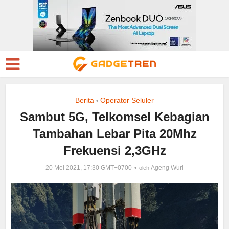
Berita
Operator Seluler
•
Sambut 5G, Telkomsel Kebagian
Tambahan Lebar Pita 20Mhz
Frekuensi 2,3GHz
20 Mei 2021, 17:30 GMT+0700
Ageng Wuri
oleh