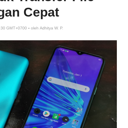
gan Cepat
7:30 GMT+0700
oleh
Adhitya W. P.