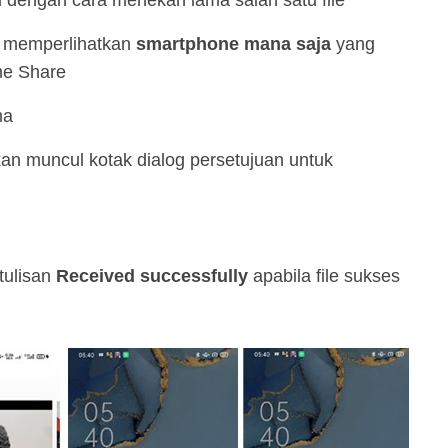
dengan cara menekan lama salah satu file
 memperlihatkan
smartphone mana saja
yang
me Share
ma
n muncul kotak dialog persetujuan untuk
tulisan
Received successfully
apabila file sukses