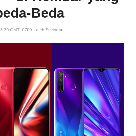
beda-Beda
 18:30 GMT+0700
oleh
Sukindar