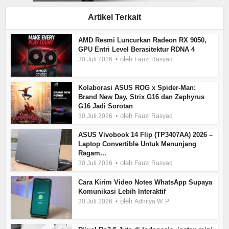
Artikel Terkait
AMD Resmi Luncurkan Radeon RX 9050,
GPU Entri Level Berasitektur RDNA 4
oleh
30 Juli 2026
Fauzi Rasyad
Kolaborasi ASUS ROG x Spider-Man:
Brand New Day, Strix G16 dan Zephyrus
G16 Jadi Sorotan
oleh
30 Juli 2026
Fauzi Rasyad
ASUS Vivobook 14 Flip (TP3407AA) 2026 –
Laptop Convertible Untuk Menunjang
Ragam...
oleh
30 Juli 2026
Fauzi Rasyad
Cara Kirim Video Notes WhatsApp Supaya
Komunikasi Lebih Interaktif
oleh
30 Juli 2026
Adhitya W. P.