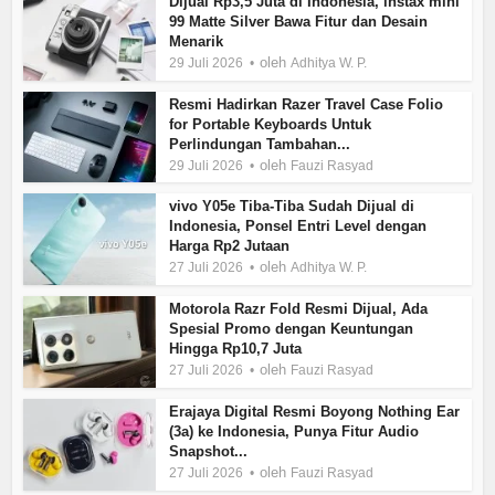
Dijual Rp3,5 Juta di Indonesia, instax mini
99 Matte Silver Bawa Fitur dan Desain
Menarik
oleh
29 Juli 2026
Adhitya W. P.
Resmi Hadirkan Razer Travel Case Folio
for Portable Keyboards Untuk
Perlindungan Tambahan...
oleh
29 Juli 2026
Fauzi Rasyad
vivo Y05e Tiba-Tiba Sudah Dijual di
Indonesia, Ponsel Entri Level dengan
Harga Rp2 Jutaan
oleh
27 Juli 2026
Adhitya W. P.
Motorola Razr Fold Resmi Dijual, Ada
Spesial Promo dengan Keuntungan
Hingga Rp10,7 Juta
oleh
27 Juli 2026
Fauzi Rasyad
Erajaya Digital Resmi Boyong Nothing Ear
(3a) ke Indonesia, Punya Fitur Audio
Snapshot...
oleh
27 Juli 2026
Fauzi Rasyad