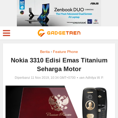
Berita
Feature Phone
•
Nokia 3310 Edisi Emas Titanium
Seharga Motor
Diperbarui 11 Nov 2019, 10:34 GMT+0700
Adhitya W. P.
oleh