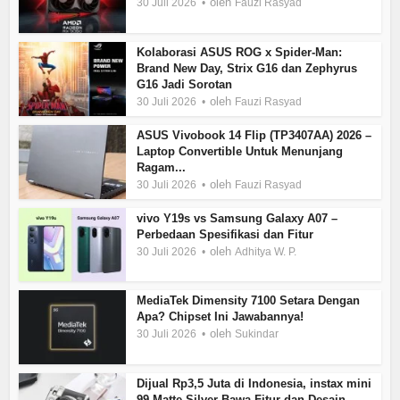
oleh
30 Juli 2026
Fauzi Rasyad
Kolaborasi ASUS ROG x Spider-Man:
Brand New Day, Strix G16 dan Zephyrus
G16 Jadi Sorotan
oleh
30 Juli 2026
Fauzi Rasyad
ASUS Vivobook 14 Flip (TP3407AA) 2026 –
Laptop Convertible Untuk Menunjang
Ragam...
oleh
30 Juli 2026
Fauzi Rasyad
vivo Y19s vs Samsung Galaxy A07 –
Perbedaan Spesifikasi dan Fitur
oleh
30 Juli 2026
Adhitya W. P.
MediaTek Dimensity 7100 Setara Dengan
Apa? Chipset Ini Jawabannya!
oleh
30 Juli 2026
Sukindar
Dijual Rp3,5 Juta di Indonesia, instax mini
99 Matte Silver Bawa Fitur dan Desain