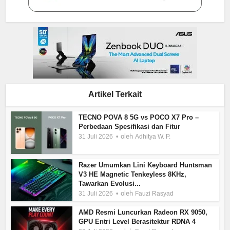
Artikel Terkait
TECNO POVA 8 5G vs POCO X7 Pro –
Perbedaan Spesifikasi dan Fitur
oleh
31 Juli 2026
Adhitya W. P.
Razer Umumkan Lini Keyboard Huntsman
V3 HE Magnetic Tenkeyless 8KHz,
Tawarkan Evolusi...
oleh
31 Juli 2026
Fauzi Rasyad
AMD Resmi Luncurkan Radeon RX 9050,
GPU Entri Level Berasitektur RDNA 4