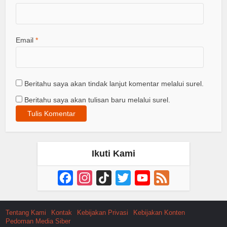
Email
*
Beritahu saya akan tindak lanjut komentar melalui surel.
Beritahu saya akan tulisan baru melalui surel.
Ikuti Kami
Facebook
Instagram
TikTok
Twitter
YouTube
Feed
Channel
Tentang Kami
Kontak
Kebijakan Privasi
Kebijakan Konten
Pedoman Media Siber