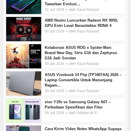
Tawarkan Evolusi...
oleh
31 Juli 2026
Fauzi Rasyad
AMD Resmi Luncurkan Radeon RX 9050,
GPU Entri Level Berasitektur RDNA 4
oleh
30 Juli 2026
Fauzi Rasyad
Kolaborasi ASUS ROG x Spider-Man:
Brand New Day, Strix G16 dan Zephyrus
G16 Jadi Sorotan
oleh
30 Juli 2026
Fauzi Rasyad
ASUS Vivobook 14 Flip (TP3407AA) 2026 –
Laptop Convertible Untuk Menunjang
Ragam...
oleh
30 Juli 2026
Fauzi Rasyad
vivo Y19s vs Samsung Galaxy A07 –
Perbedaan Spesifikasi dan Fitur
oleh
30 Juli 2026
Adhitya W. P.
Cara Kirim Video Notes WhatsApp Supaya