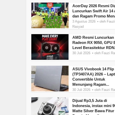
AcerDay 2026 Resmi Dig
Luncurkan Swift Air 14 
dan Ragam Promo Mena
3 Agustus 2026
oleh
Fauzi
Rasyad
AMD Resmi Luncurkan
Radeon RX 9050, GPU E
Level Berasitektur RDN
30 Juli 2026
oleh
Fauzi R
ASUS Vivobook 14 Flip
(TP3407AA) 2026 – Lap
Convertible Untuk
Menunjang Ragam...
30 Juli 2026
oleh
Fauzi R
Dijual Rp3,5 Juta di
Indonesia, instax mini 9
Matte Silver Bawa Fitur