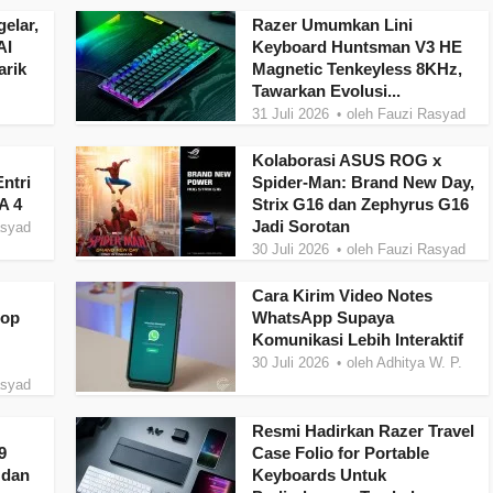
elar,
Razer Umumkan Lini
AI
Keyboard Huntsman V3 HE
rik
Magnetic Tenkeyless 8KHz,
Tawarkan Evolusi...
31 Juli 2026
oleh
Fauzi Rasyad
Kolaborasi ASUS ROG x
ntri
Spider-Man: Brand New Day,
A 4
Strix G16 dan Zephyrus G16
Jadi Sorotan
asyad
30 Juli 2026
oleh
Fauzi Rasyad
Cara Kirim Video Notes
top
WhatsApp Supaya
Komunikasi Lebih Interaktif
30 Juli 2026
oleh
Adhitya W. P.
asyad
Resmi Hadirkan Razer Travel
9
Case Folio for Portable
 dan
Keyboards Untuk