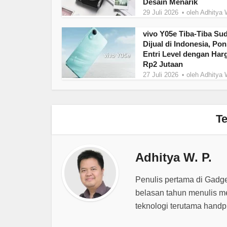
Desain Menarik
29 Juli 2026
oleh
Adhitya 
vivo Y05e Tiba-Tiba Su
Dijual di Indonesia, Pon
Entri Level dengan Har
Rp2 Jutaan
27 Juli 2026
oleh
Adhitya 
Te
Adhitya W. P.
Penulis pertama di Gadg
belasan tahun menulis m
teknologi terutama hand