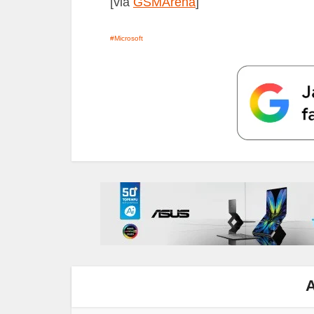
[via
GSMArena
]
Microsoft
A