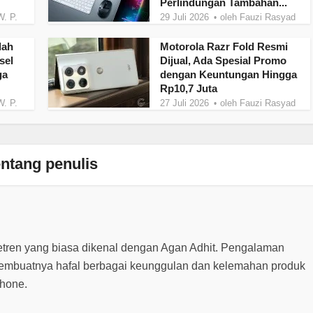
Perlindungan Tambahan...
W. P.
29 Juli 2026
oleh
Fauzi Rasyad
dah
Motorola Razr Fold Resmi
sel
Dijual, Ada Spesial Promo
ga
dengan Keuntungan Hingga
Rp10,7 Juta
W. P.
27 Juli 2026
oleh
Fauzi Rasyad
ntang penulis
etren yang biasa dikenal dengan Agan Adhit. Pengalaman
embuatnya hafal berbagai keunggulan dan kelemahan produk
phone.