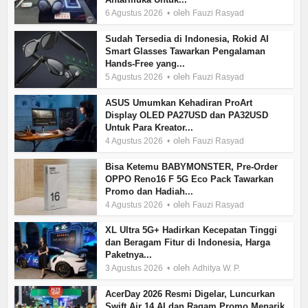
oleh
6 Agustus 2026
Fauzi Rasyad
Sudah Tersedia di Indonesia, Rokid AI
Smart Glasses Tawarkan Pengalaman
Hands-Free yang...
oleh
5 Agustus 2026
Fauzi Rasyad
ASUS Umumkan Kehadiran ProArt
Display OLED PA27USD dan PA32USD
Untuk Para Kreator...
oleh
4 Agustus 2026
Fauzi Rasyad
Bisa Ketemu BABYMONSTER, Pre-Order
OPPO Reno16 F 5G Eco Pack Tawarkan
Promo dan Hadiah...
oleh
4 Agustus 2026
Fauzi Rasyad
XL Ultra 5G+ Hadirkan Kecepatan Tinggi
dan Beragam Fitur di Indonesia, Harga
Paketnya...
oleh
3 Agustus 2026
Adhitya W. P.
AcerDay 2026 Resmi Digelar, Luncurkan
Swift Air 14 AI dan Ragam Promo Menarik