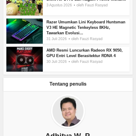
oleh
3 Agustus 2026
Fauzi Rasyad
Razer Umumkan Lini Keyboard Huntsman
V3 HE Magnetic Tenkeyless 8KHz,
Tawarkan Evolusi...
oleh
31 Juli 2026
Fauzi Rasyad
AMD Resmi Luncurkan Radeon RX 9050,
GPU Entri Level Berasitektur RDNA 4
oleh
30 Juli 2026
Fauzi Rasyad
Tentang penulis
Adhitya W. P.