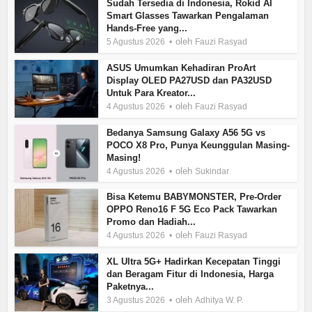
Sudah Tersedia di Indonesia, Rokid AI
Smart Glasses Tawarkan Pengalaman
Hands-Free yang...
oleh
5 Agustus 2026
Fauzi Rasyad
ASUS Umumkan Kehadiran ProArt
Display OLED PA27USD dan PA32USD
Untuk Para Kreator...
oleh
4 Agustus 2026
Fauzi Rasyad
Bedanya Samsung Galaxy A56 5G vs
POCO X8 Pro, Punya Keunggulan Masing-
Masing!
oleh
4 Agustus 2026
Sukindar
Bisa Ketemu BABYMONSTER, Pre-Order
OPPO Reno16 F 5G Eco Pack Tawarkan
Promo dan Hadiah...
oleh
4 Agustus 2026
Fauzi Rasyad
XL Ultra 5G+ Hadirkan Kecepatan Tinggi
dan Beragam Fitur di Indonesia, Harga
Paketnya...
oleh
3 Agustus 2026
Adhitya W. P.