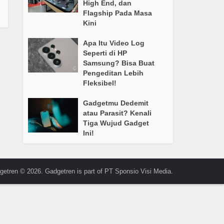
High End, dan
Flagship Pada Masa
Kini
Apa Itu Video Log
Seperti di HP
Samsung? Bisa Buat
Pengeditan Lebih
Fleksibel!
Gadgetmu Dedemit
atau Parasit? Kenali
Tiga Wujud Gadget
Ini!
getren © 2026. Gadgetren is part of PT Sponsio Visi Media.