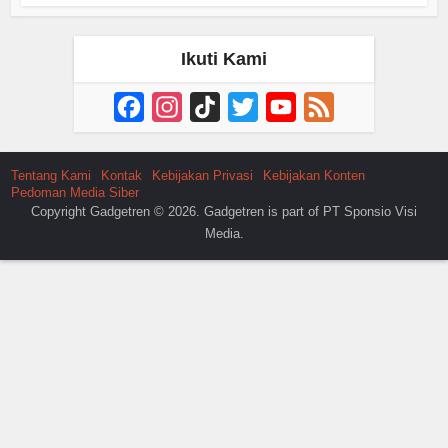
Ikuti Kami
Facebook
Instagram
TikTok
Twitter
YouTube
Feed
Channel
Tentang Kami
Kontak
Kebijakan Privasi
Kebijakan Konten
Pedoman Media Siber
Copyright Gadgetren © 2026. Gadgetren is part of PT Sponsio Visi
Media.