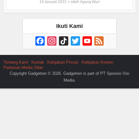
oleh
19 Januari 2023
Ageng Wuri
Ikuti Kami
Facebook
Instagram
TikTok
Twitter
YouTube
Feed
Channel
Tentang Kami
Kontak
Kebijakan Privasi
Kebijakan Konten
Pedoman Media Siber
Copyright Gadgetren © 2026. Gadgetren is part of PT Sponsio Visi
Media.