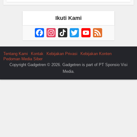
Ikuti Kami
Facebook
Instagram
TikTok
Twitter
YouTube
Feed
Channel
Tentang Kami
Kontak
Kebijakan Privasi
Kebijakan Konten
Pedoman Media Siber
Copyright Gadgetren © 2026. Gadgetren is part of PT Sponsio Visi
Media.