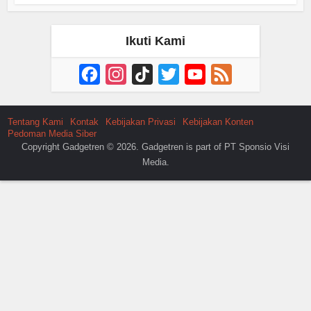
Ikuti Kami
Facebook
Instagram
TikTok
Twitter
YouTube
Feed
Channel
Tentang Kami
Kontak
Kebijakan Privasi
Kebijakan Konten
Pedoman Media Siber
Copyright Gadgetren © 2026. Gadgetren is part of PT Sponsio Visi
Media.