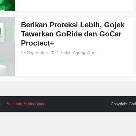
Berikan Proteksi Lebih, Gojek
Tawarkan GoRide dan GoCar
Proctect+
15 September 2021
oleh
Ageng Wuri
en
Pedoman Media Siber
Copyright Gad