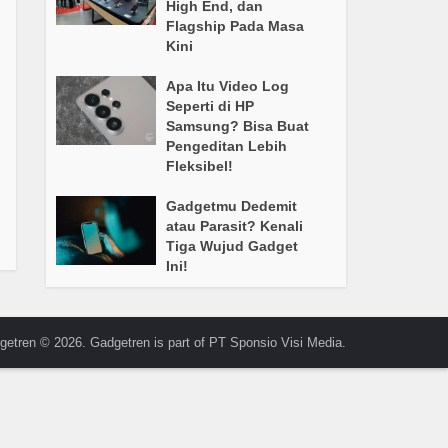
High End, dan
Flagship Pada Masa
Kini
Apa Itu Video Log
Seperti di HP
Samsung? Bisa Buat
Pengeditan Lebih
Fleksibel!
Gadgetmu Dedemit
atau Parasit? Kenali
Tiga Wujud Gadget
Ini!
getren © 2026. Gadgetren is part of PT Sponsio Visi Media.