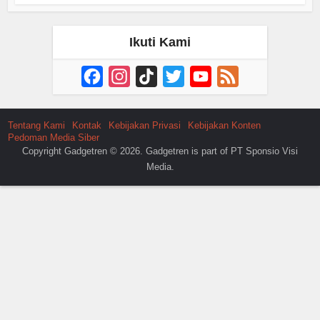
Ikuti Kami
Facebook
Instagram
TikTok
Twitter
YouTube
Feed
Channel
Tentang Kami
Kontak
Kebijakan Privasi
Kebijakan Konten
Pedoman Media Siber
Copyright Gadgetren © 2026. Gadgetren is part of PT Sponsio Visi
Media.