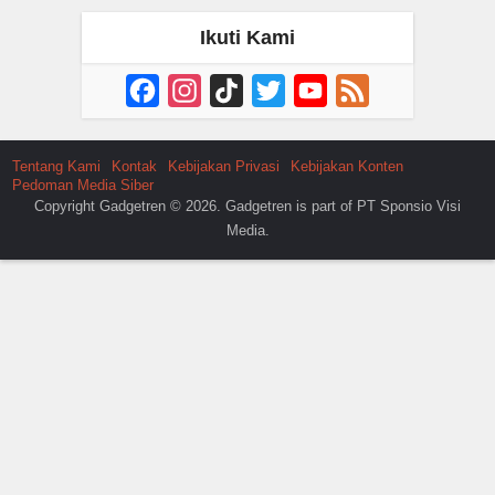
Ikuti Kami
Facebook
Instagram
TikTok
Twitter
YouTube
Feed
Channel
Tentang Kami
Kontak
Kebijakan Privasi
Kebijakan Konten
Pedoman Media Siber
Copyright Gadgetren © 2026. Gadgetren is part of PT Sponsio Visi
Media.