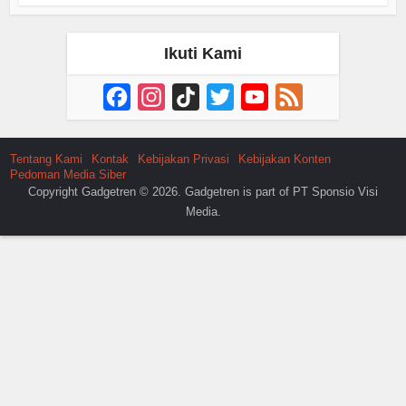
Ikuti Kami
Facebook
Instagram
TikTok
Twitter
YouTube
Feed
Channel
Tentang Kami
Kontak
Kebijakan Privasi
Kebijakan Konten
Pedoman Media Siber
Copyright Gadgetren © 2026. Gadgetren is part of PT Sponsio Visi
Media.