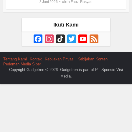
oleh
3 Juni 2026
Fauzi Rasyad
Ikuti Kami
Facebook
Instagram
TikTok
Twitter
YouTube
Feed
Channel
Tentang Kami
Kontak
Kebijakan Privasi
Kebijakan Konten
Pedoman Media Siber
Copyright Gadgetren © 2026. Gadgetren is part of PT Sponsio Visi
Media.