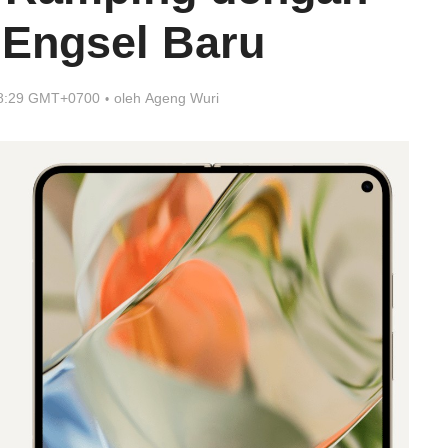
 Engsel Baru
18:29 GMT+0700
oleh
Ageng Wuri