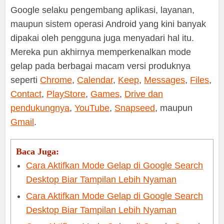
Google selaku pengembang aplikasi, layanan,
maupun sistem operasi Android yang kini banyak
dipakai oleh pengguna juga menyadari hal itu.
Mereka pun akhirnya memperkenalkan mode
gelap pada berbagai macam versi produknya
seperti
Chrome
,
Calendar
,
Keep
,
Messages
,
Files
,
Contact
,
PlayStore
,
Games
,
Drive dan
pendukungnya
,
YouTube
,
Snapseed
, maupun
Gmail
.
Baca Juga:
Cara Aktifkan Mode Gelap di Google Search
Desktop Biar Tampilan Lebih Nyaman
Cara Aktifkan Mode Gelap di Google Search
Desktop Biar Tampilan Lebih Nyaman